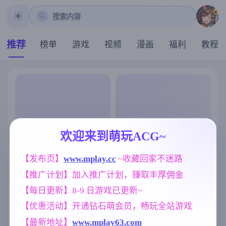
搜索内容
推荐
榜单
游戏
视频
漫画
福利
教程
欢迎来到萌玩ACG~
【发布页】
www.mplay.cc
 ~收藏回家不迷路
【推广计划】加入推广计划，赚取丰厚佣金
【每日更新】8-9 日游戏已更新~
【优惠活动】开通钻石萌会员，畅玩全站游戏
【最新地址】
www.mplay63.com